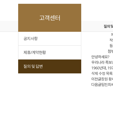
고객센터
질의 
공지사항
작
등
첨
제휴/계약현황
안녕하세요?
우리나라 족보상
질의 및 답변
1960년대, 1
삭제
수정
목록
이전글
창원 황
다음글
탐진최씨