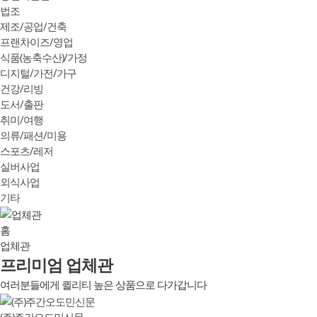
법조
제조/공업/건축
프랜차이즈/영업
식품(농축수산)/가정
디지털/가전/가구
건강/리빙
도서/출판
취미/여행
의류/패션/미용
스포츠/레저
실버사업
외식사업
기타
홈
업체관
프리미엄 업체관
여러분들에게 퀼리티 높은 상품으로 다가갑니다
(주)주간오도민신문