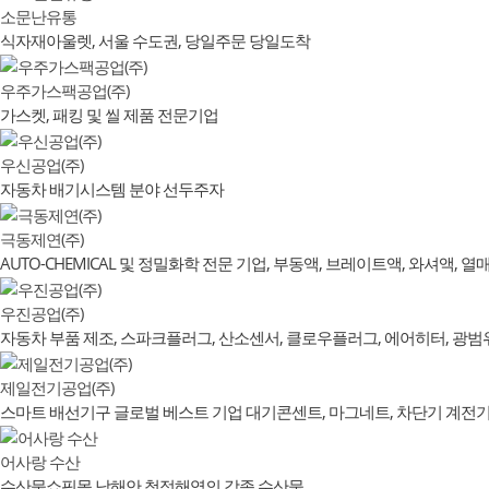
소문난유통
식자재아울렛, 서울 수도권, 당일주문 당일도착
우주가스팩공업(주)
가스켓, 패킹 및 씰 제품 전문기업
우신공업(주)
자동차 배기시스템 분야 선두주자
극동제연(주)
AUTO-CHEMICAL 및 정밀화학 전문 기업, 부동액, 브레이트액, 와셔액, 
우진공업(주)
자동차 부품 제조, 스파크플러그, 산소센서, 클로우플러그, 에어히터, 광범
제일전기공업(주)
스마트 배선기구 글로벌 베스트 기업 대기콘센트, 마그네트, 차단기 계전기
어사랑 수산
수산물쇼핑몰 남해안 청정해역의 각종 수산물