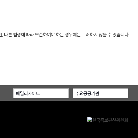
 다른 법령에 따라 보존하여야 하는 경우에는 그러하지 않을 수 있습니다.
패밀리사이트
주요공공기관