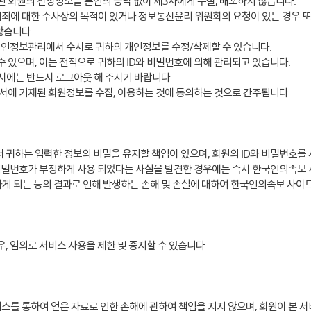
회원의 신상정보를 본인의 승낙 없이 제3자에게 누설, 배포하지 않습니다.
죄에 대한 수사상의 목적이 있거나 정보통신윤리 위원회의 요청이 있는 경우 또는
않습니다.
개인정보관리에서 수시로 귀하의 개인정보를 수정/삭제할 수 있습니다.
 있으며, 이는 전적으로 귀하의 ID와 비밀번호에 의해 관리되고 있습니다.
시에는 반드시 로그아웃 해 주시기 바랍니다.
청서에 기재된 회원정보를 수집, 이용하는 것에 동의하는 것으로 간주됩니다.
 귀하는 입력한 정보의 비밀을 유지할 책임이 있으며, 회원의 ID와 비밀번호를
나 비밀번호가 부정하게 사용 되었다는 사실을 발견한 경우에는 즉시 한국인의족보
게 되는 등의 결과로 인해 발생하는 손해 및 손실에 대하여 한국인의족보 사이
, 임의로 서비스 사용을 제한 및 중지할 수 있습니다.
 통하여 얻은 자료로 인한 손해에 관하여 책임을 지지 않으며, 회원이 본 서비