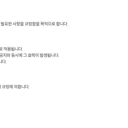
타 필요한 사항을 규정함을 목적으로 합니다.
로 적용됩니다.
 공지와 동시에 그 효력이 발생됩니다.
니다.
 규정에 의합니다.