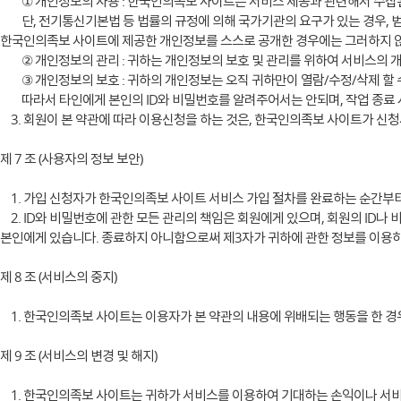
① 개인정보의 사용 : 한국인의족보 사이트는 서비스 제공과 관련해서 수집된 
단, 전기통신기본법 등 법률의 규정에 의해 국가기관의 요구가 있는 경우, 범
한국인의족보 사이트에 제공한 개인정보를 스스로 공개한 경우에는 그러하지 
② 개인정보의 관리 : 귀하는 개인정보의 보호 및 관리를 위하여 서비스의 
③ 개인정보의 보호 : 귀하의 개인정보는 오직 귀하만이 열람/수정/삭제 할 수
따라서 타인에게 본인의 ID와 비밀번호를 알려주어서는 안되며, 작업 종료 
3. 회원이 본 약관에 따라 이용신청을 하는 것은, 한국인의족보 사이트가 신
제 7 조 (사용자의 정보 보안)
1. 가입 신청자가 한국인의족보 사이트 서비스 가입 절차를 완료하는 순간부터
2. ID와 비밀번호에 관한 모든 관리의 책임은 회원에게 있으며, 회원의 ID
본인에게 있습니다. 종료하지 아니함으로써 제3자가 귀하에 관한 정보를 이용하
제 8 조 (서비스의 중지)
1. 한국인의족보 사이트는 이용자가 본 약관의 내용에 위배되는 행동을 한 경우
제 9 조 (서비스의 변경 및 해지)
1. 한국인의족보 사이트는 귀하가 서비스를 이용하여 기대하는 손익이나 서비스를