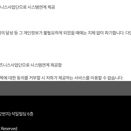
니스사업단으로 시스템연계 제공
성 등 그 개인정보가 불필요하게 되었을 때에는 지체 없이 파기합니다. 다만,
비즈니스사업단으로 시스템연계 제공함
에 대한 동의를 거부할 시 저희가 제공하는 서비스를 이용할 수 없습니다.
-2번지) 석일빌딩 6층
 Reserved.