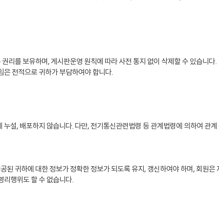
 권리를 보유하며, 게시판운영 원칙에 따라 사전 통지 없이 삭제할 수 있습니다.
임은 전적으로 귀하가 부담하여야 합니다.
 누설, 배포하지 않습니다. 다만, 전기통신관련법령 등 관계법령에 의하여 관계
공된 귀하에 대한 정보가 정확한 정보가 되도록 유지, 갱신하여야 하며, 회원은 
영리행위도 할 수 없습니다.