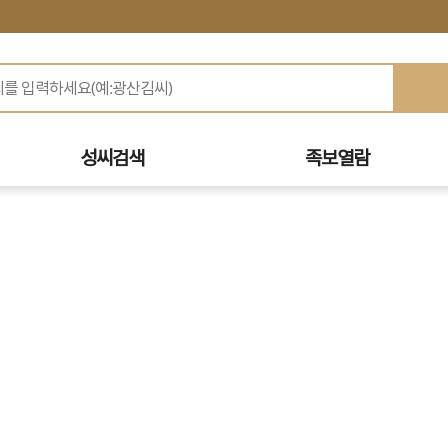
성씨검색
족보열람