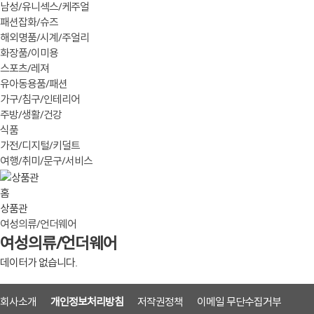
남성/유니섹스/케주얼
패션잡화/슈즈
해외명품/시계/주얼리
화장품/이미용
스포츠/레져
유아동용품/패션
가구/침구/인테리어
주방/생활/건강
식품
가전/디지털/키덜트
여행/취미/문구/서비스
홈
상품관
여성의류/언더웨어
여성의류/언더웨어
데이터가 없습니다.
회사소개
개인정보처리방침
저작권정책
이메일 무단수집거부