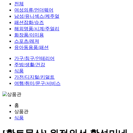
전체
여성의류/언더웨어
남성/유니섹스/케주얼
패션잡화/슈즈
해외명품/시계/주얼리
화장품/이미용
스포츠/레져
유아동용품/패션
가구/침구/인테리어
주방/생활/건강
식품
가전/디지털/키덜트
여행/취미/문구/서비스
홈
상품관
식품