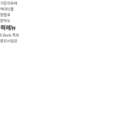
가문의유래
역대인물
항렬표
분파도
퀵메뉴
E-Book 족보
종친사업관