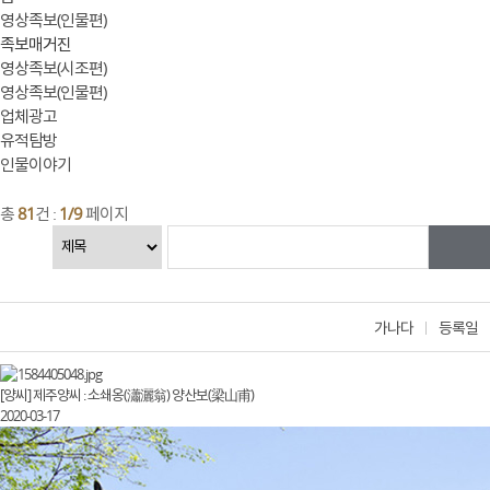
영상족보(인물편)
족보매거진
영상족보(시조편)
영상족보(인물편)
업체광고
유적탐방
인물이야기
총
81
건 :
1/9
페이지
가나다
등록일
[양씨] 제주양씨 : 소쇄옹(瀟灑翁) 양산보(梁山甫)
2020-03-17