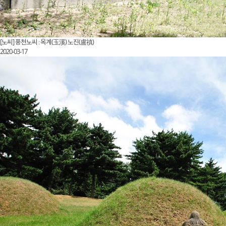
[노씨] 풍천노씨 : 옥계(玉溪) 노진(盧禛)
2020-03-17