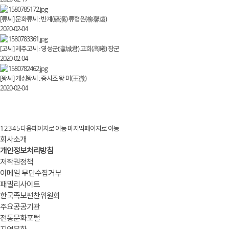
[류씨] 문화류씨 : 반계(磻溪) 류형원(柳馨遠)
2020-02-04
[고씨] 제주고씨 : 영성군(瀛城君) 고희(高曦) 장군
2020-02-04
[왕씨] 개성왕씨 : 중시조 왕 미(王微)
2020-02-04
1
2
3
4
5
다음페이지로 이동
마지막페이지로 이동
회사소개
개인정보처리방침
저작권정책
이메일 무단수집거부
패밀리사이트
한국족보편찬위원회
주요공공기관
전통문화포털