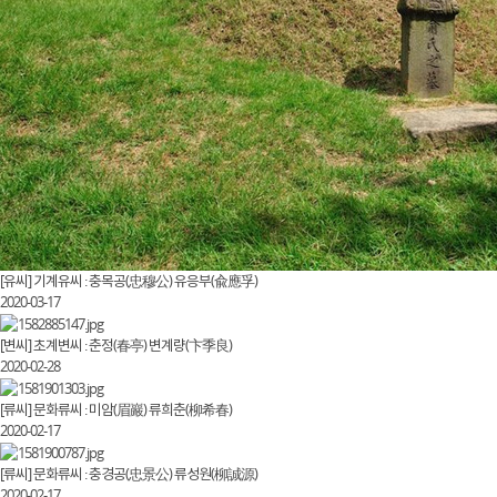
[유씨] 기계유씨 : 충목공(忠穆公) 유응부(兪應孚)
2020-03-17
[변씨] 초계변씨 : 춘정(春亭) 변계량(卞季良)
2020-02-28
[류씨] 문화류씨 : 미암(眉巖) 류희춘(柳希春)
2020-02-17
[류씨] 문화류씨 : 충경공(忠景公) 류성원(柳誠源)
2020-02-17