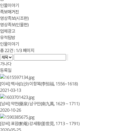
인물이야기
족보매거진
영상족보(시조편)
영상족보(인물편)
업체광고
유적탐방
인물이야기
총
22
건 :
1/3
페이지
가나다
등록일
[이씨] 백사(白沙) 이항복(李恒福, 1556~1618)
2021-03-13
[남씨] 약천(藥泉) 남구만(南九萬, 1629 ~ 1711)
2020-10-26
[강씨] 표암(豹菴) 강세황(姜世晃, 1713 ~ 1791)
2020-05-25