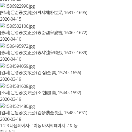
[박씨] 문순공(文純公) 박세채(朴世采, 1631∼1695)
2020-04-15
[송씨] 문정공(文正公) 송준길(宋浚吉, 1606∼1672)
2020-04-10
[송씨] 문정공(文正公) 송시열(宋時烈, 1607∼1689)
2020-04-10
[김씨] 문경공(文敬公) 김 집(金 集, 1574∼1656)
2020-03-19
[조씨] 문열공(文烈公) 조 헌(趙 憲, 1544∼1592)
2020-03-19
[김씨] 문원공(文元公) 김장생(金長生, 1548∼1631)
2020-03-18
1
2
3
다음페이지로 이동
마지막페이지로 이동
회사소개