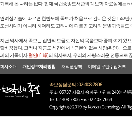
기록해 온 나라는 없다. 현재 국립중앙도서관의 계보학 자료실에는 600
연려실기술에 따르면 한반도에 족보가 처음으로 건너온 것은 1562년(명
조선시대가 아니라 하더라도 고려사에 따르면 고려의 문벌귀족들도 족
지난 역사에서 족보는 집안의 보물로 자신의 목숨보다 중히 여겨 왔으
탈바꿈했다. 그러나 지금도 세간에서「근본이 없는 사람(위인)」으로 
혈연(血緣)
피의 기록이자
의 역사로서, 우리의 자랑스러운 전통으로 
회사소개
개인정보처리방침
저작권정책
이메일 무단수집거부
족보상담문의 : 02-408-7806
주소. 05737 서울시 송파구 마천로 240(마천동
Tel. 02-408-7806 Fax. 02-403-7664
Copyright ⓒ 2019 by Korean Genealogy All Rig