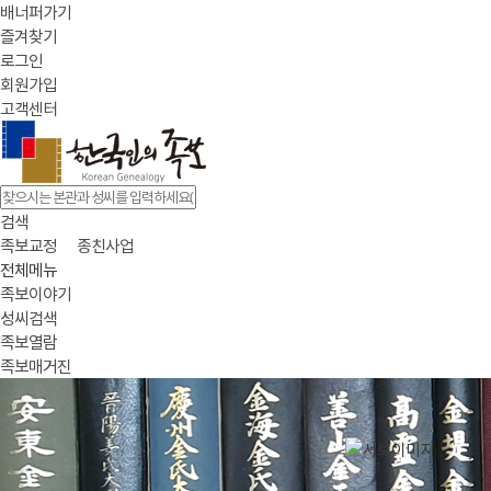
배너퍼가기
즐겨찾기
로그인
회원가입
고객센터
검색
족보교정
종친사업
전체메뉴
족보이야기
성씨검색
족보열람
족보매거진