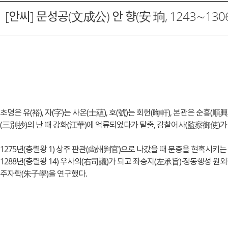
[안씨] 문성공(文成公) 안 향(安 珦, 1243∼1306
초명은 유(裕), 자(字)는 사온(士蘊), 호(號)는 회헌(晦軒), 본관은 순흥(順興
(三別抄)의 난 때 강화(江華)에 억류되었다가 탈출, 감찰어사(監察御使)가
1275년(충렬왕 1) 상주 판관(尙州判官)으로 나갔을 때 문중을 현혹시
1288년(충렬왕 14) 우사의(右司議)가 되고 좌승지(左承旨)·정동행
주자학(朱子學)을 연구했다.