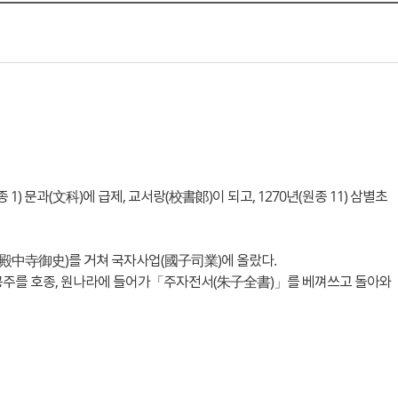
종 1) 문과(文科)에 급제, 교서랑(校書郞)이 되고, 1270년(원종 11) 삼별초
사(殿中寺御史)를 거쳐 국자사업(國子司業)에 올랐다.
과 공주를 호종, 원나라에 들어가「주자전서(朱子全書)」를 베껴쓰고 돌아와