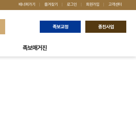
배너퍼가기
즐겨찾기
로그인
회원가입
고객센터
족보교정
종친사업
족보매거진