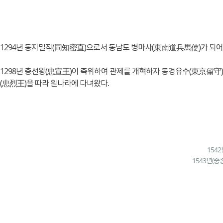
1294년 동지밀직(同知密直)으로서 동남도 병마사(東南道兵馬使)가 되어 
1298년 충선왕(忠宣王)이 즉위하여 관제를 개혁하자 동경유수(東京留守
(忠烈王)을 따라 원나라에 다녀왔다.
154
1543년(