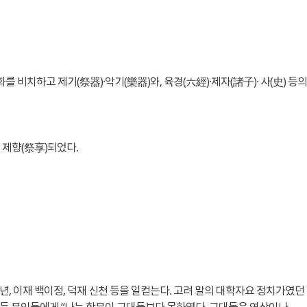
치하고 제기(祭器)·악기(樂器)와, 육경(六經)·제자(諸子)· 사(史) 등의
 제향(祭享)되었다.
년, 이재 백이정, 덕재 신천 등을 일컫는다. 고려 말의 대학자요 정치가였던