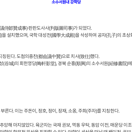
소수서원내 강학당
(僉議侍郞贊成事)·판판도사사(判版圖司事)가 되었다.
 설치했으며, 국학 대성전(國學大成殿)을 삭성하여 공자(孔子)의 초상화를 비
지칭된다. 도첨의중찬(都僉議中贊)으로 치사(致仕)했다.
성(谷城)의 회헌영당(晦軒影堂), 경북 순흥(順興)의 소수서원(紹修書院)에
. 이는 주돈이, 정호, 정이, 장재, 소옹, 주희(주자)를 지칭한다.
해 마지않았다. 육군자는 국재 권보, 역동 우탁, 동암 이전, 매운당 이조