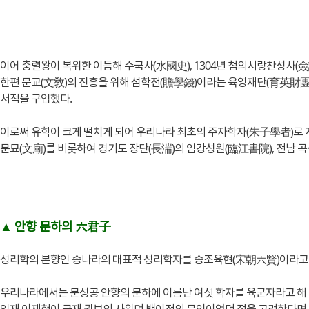
이어 충렬왕이 복위한 이듬해 수국사(水國史), 1304년 첨의시랑찬성사
한편 문교(文敎)의 진흥을 위해 섬학전(贍學錢)이라는 육영재단(育英財團)을
서적을 구입했다.
이로써 유학이 크게 떨치게 되어 우리나라 최초의 주자학자(朱子學者)로 
문묘(文廟)를 비롯하여 경기도 장단(長湍)의 임강성원(臨江書院), 전남 곡
▲ 안향 문하의 六君子
성리학의 본향인 송나라의 대표적 성리학자를 송조육현(宋朝六賢)이라고 부른다
우리나라에서는 문성공 안향의 문하에 이름난 여섯 학자를 육군자라고 해 추앙