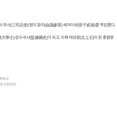
사 좌사(三司左使)·첨의 참리(僉議參里) 세자이보(世子貳保)를 역임했다.
大學士)·감수국사(監修國史)가 되고, 이해 태상왕(太上王)이 된 충렬왕
 세우고
의 시초이다.