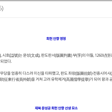
)
회헌 안향 영정
), 시호(諡號)는 문성(文成), 판도판서(版圖判書) 부(孚)의 아들, 1260년(원
 되었다.
키는 무당을 엄중히 다스려 미신을 타파했고, 판도 좌랑(版圖佐郞)·전중시어
성 원외랑(征東行省員外郞)을 거쳐 고려 유학제거(高麗儒學提擧)가 되어 왕
재북 문성공 회헌 안향 선생 묘소